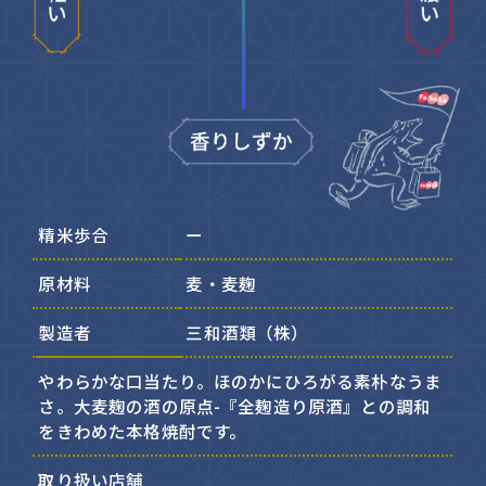
精米歩合
ー
原材料
麦・麦麹
製造者
三和酒類（株）
やわらかな口当たり。ほのかにひろがる素朴なうま
さ。大麦麹の酒の原点-『全麹造り原酒』との調和
をきわめた本格焼酎です。
取り扱い店舗