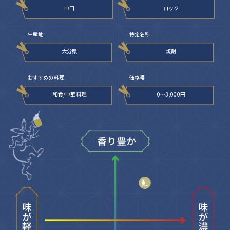
中口
ロック
生産地
特定名称
大分県
焼酎
おすすめの料理
価格帯
和食/中華料理
0〜3,000円