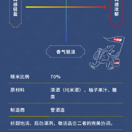
精米比例
70%
原材料
清酒（纯米酒）、柚子果汁、糖
类
制造商
誉酒造
鲜甜饱满、后劲凛冽，敬请品尝二者的完美协调。