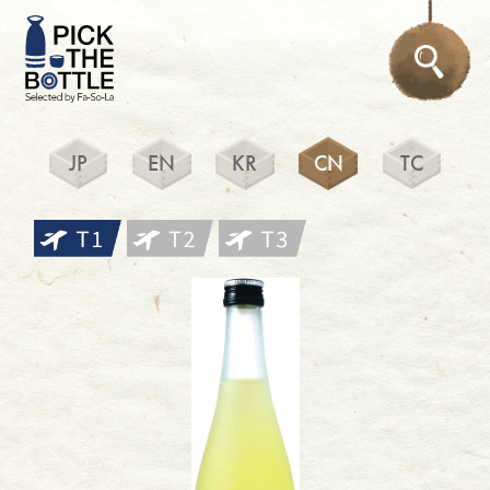
JP
EN
KR
CN
TC