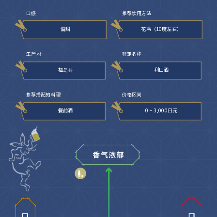
口感
推荐饮用方法
偏甜
花冷（10度左右）
生产地
特定名称
福岛县
利口酒
推荐搭配的料理
价格区间
餐前酒
0 – 3,000日元