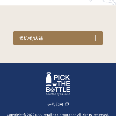
候机楼/店铺
运营公司
Copyright © 2022 NAA Retailing Corporation All Rights Reserved.