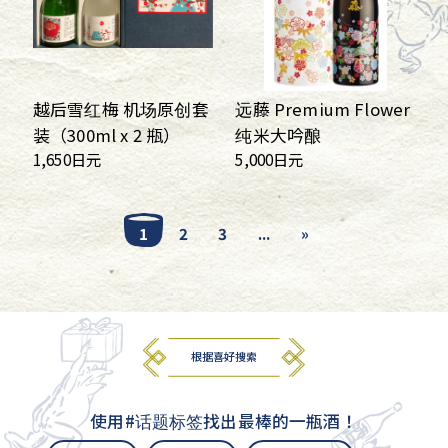
越后雪红梅 机场原创套
远藤 Premium Flower
装（300ml x 2 瓶）
纯米大吟酿
1,650日元
5,000日元
1
2
3
...
»
根据喜好搜索
使用#话题标签找出最棒的一瓶酒！