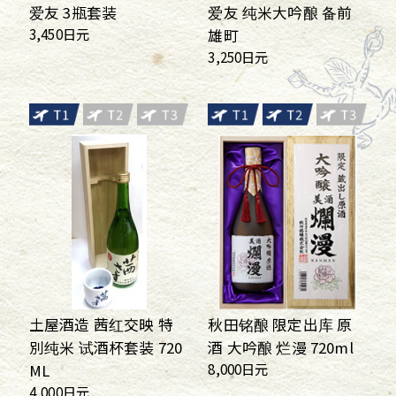
爱友 3瓶套装
爱友 纯米大吟酿 备前
3,450日元
雄町
3,250日元
土屋酒造 茜红交映 特
秋田铭酿 限定出库 原
別纯米 试酒杯套装 720
酒 大吟酿 烂漫 720ml
8,000日元
ML
4,000日元