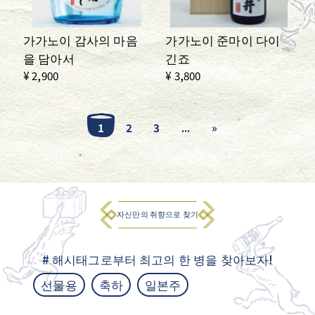
가가노이 감사의 마음
가가노이 준마이 다이
을 담아서
긴죠
¥ 2,900
¥ 3,800
1
2
3
...
»
자신만의 취향으로 찾기
# 해시태그로부터 최고의 한 병을 찾아보자!
선물용
축하
일본주