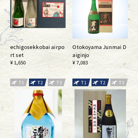
echigosekkobai airpo
Otokoyama Junmai D
rt set
aiginjo
¥ 1,650
¥ 7,083