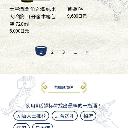
土屋酒造 龟之海 纯米
菊姬 吟
9,600日元
大吟酿 山田锦 木箱包
装 720ml
6,000日元
1
2
3
...
»
根据喜好搜索
使用#话题标签找出最棒的一瓶酒！
爱酒人士推荐
适合送礼
招牌
庆祝
日本酒