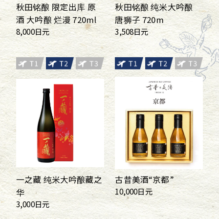
秋田铭酿 限定出库 原
秋田铭酿 纯米大吟酿
酒 大吟酿 烂漫 720ml
唐狮子 720m
8,000日元
3,508日元
一之藏 纯米大吟酿藏之
古昔美酒“京都”
10,000日元
华
3,000日元