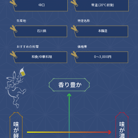
中口
常温 (20℃前後)
生産地
特定名称
石川県
本醸造
おすすめの料理
価格帯
和食/中華料理
0〜3,000円