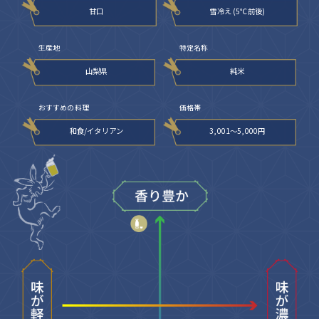
甘口
雪冷え (5℃前後)
生産地
特定名称
山梨県
純米
おすすめの料理
価格帯
和食/イタリアン
3,001〜5,000円