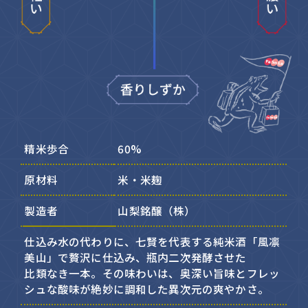
精米歩合
60%
原材料
米・米麹
製造者
山梨銘醸（株）
仕込み水の代わりに、七賢を代表する純米酒「風凛
美山」で贅沢に仕込み、瓶内二次発酵させた
比類なき一本。その味わいは、奥深い旨味とフレッ
シュな酸味が絶妙に調和した異次元の爽やかさ。