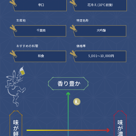
辛口
花冷え (10℃前後）
生産地
特定名称
千葉県
大吟醸
おすすめの料理
価格帯
和食
5,001〜10,000円