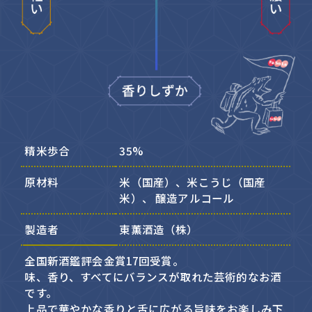
精米歩合
35%
原材料
米（国産）、米こうじ（国産
米）、 醸造アルコール
製造者
東薫酒造（株）
全国新酒鑑評会金賞17回受賞。
味、香り、すべてにバランスが取れた芸術的なお酒
です。
上品で華やかな香りと舌に広がる旨味をお楽しみ下