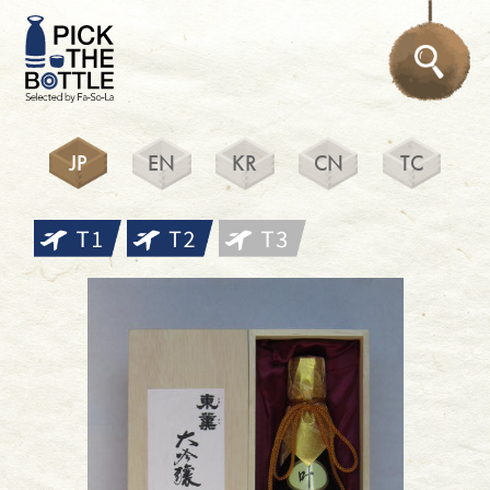
JP
EN
KR
CN
TC