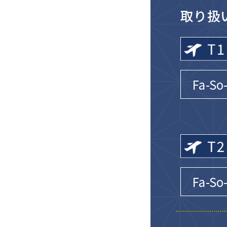
取り扱
Fa-S
Fa-So