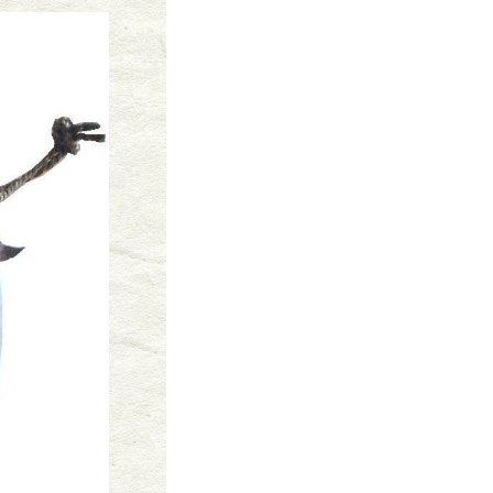
調べたい
第1
第2
第3