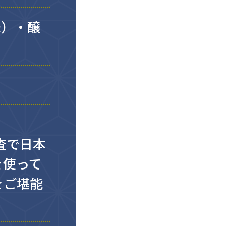
米）・醸
査で日本
を使って
をご堪能