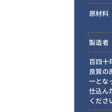
原材料
製造者
百四十
良質の
一とな
仕込ん
くださ