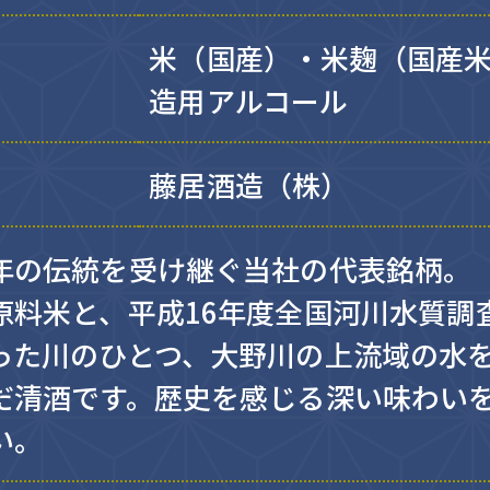
米（国産）・米麹（国産
造用アルコール
藤居酒造（株）
年の伝統を受け継ぐ当社の代表銘柄。
原料米と、平成16年度全国河川水質調
った川のひとつ、大野川の上流域の水
だ清酒です。歴史を感じる深い味わい
い。