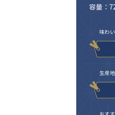
容量：72
味わい
生産地
おすす