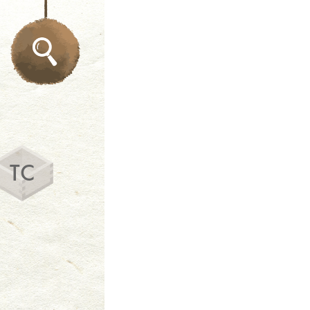
お酒
フ
TC
検索したいワ