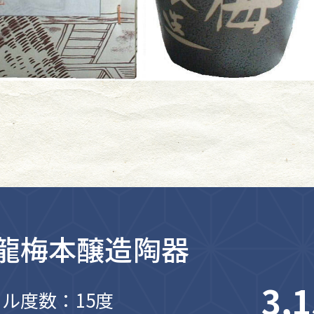
 龍梅本醸造陶器
3,
ル度数：15度